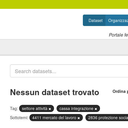
Dataset
Organizzaz
Portale f
Nessun dataset trovato
Ordina 
Tag:
settore attività
cassa integrazione
Sottotemi:
4411 mercato del lavoro
2836 protezione soci