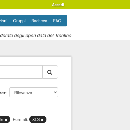
Accedi
ioni
Gruppi
Bacheca
FAQ
ederato degli open data del Trentino
per
ale
Formati:
XLS