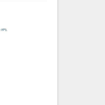
 API
).