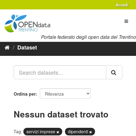
Salta
Accedi
al
contenuto
Toggl
naviga
Portale federato degli open data del Trentino
Dataset
Ordina per
Nessun dataset trovato
Tag:
servizi imprese
dipendenti