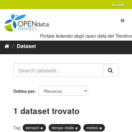
Salta
Accedi
al
contenuto
Toggl
naviga
Portale federato degli open data del Trentino
Dataset
Ordina per
1 dataset trovato
Tag:
sensori
tempo reale
meteo