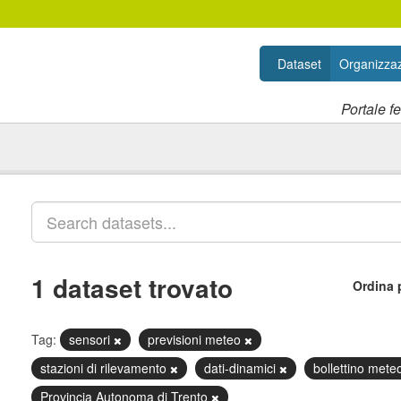
Dataset
Organizzaz
Portale f
1 dataset trovato
Ordina 
Tag:
sensori
previsioni meteo
stazioni di rilevamento
dati-dinamici
bollettino mete
Provincia Autonoma di Trento