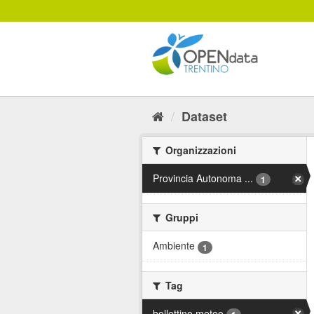
Salta
al
contenuto
Dataset
Organizzazioni
Provincia Autonoma ...
1
Gruppi
Ambiente
1
Tag
bollettino meteo