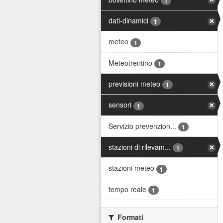
1
dati-dinamici
1
meteo
1
Meteotrentino
1
previsioni meteo
1
sensori
1
Servizio prevenzion...
1
stazioni di rilevam...
1
stazioni meteo
1
tempo reale
1
Formati