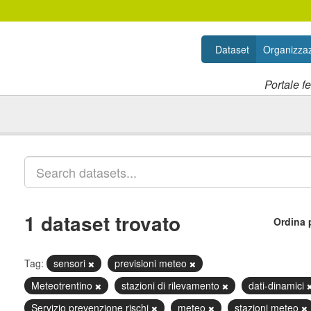
Dataset
Organizzaz
Portale f
1 dataset trovato
Ordina 
Tag:
sensori
previsioni meteo
Meteotrentino
stazioni di rilevamento
dati-dinamici
Servizio prevenzione rischi
meteo
stazioni meteo