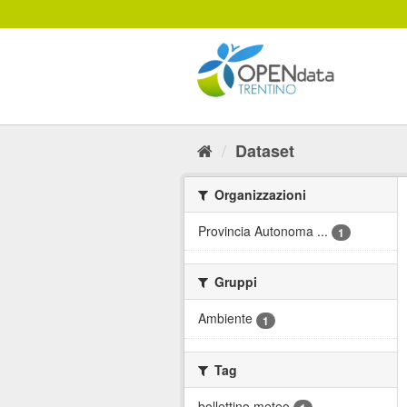
Salta
al
contenuto
Dataset
Organizzazioni
Provincia Autonoma ...
1
Gruppi
Ambiente
1
Tag
bollettino meteo