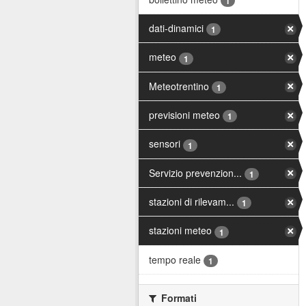
1
dati-dinamici
1
meteo
1
Meteotrentino
1
previsioni meteo
1
sensori
1
Servizio prevenzion...
1
stazioni di rilevam...
1
stazioni meteo
1
tempo reale
1
Formati