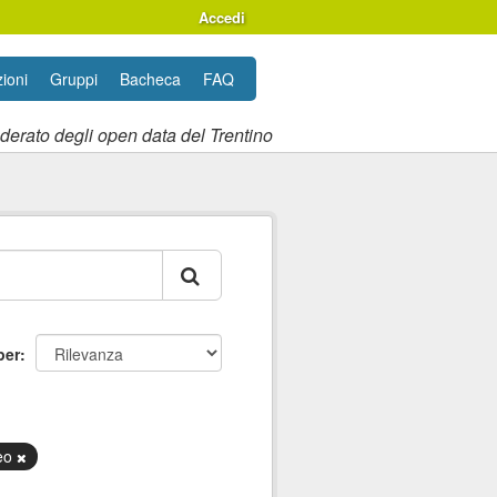
Accedi
ioni
Gruppi
Bacheca
FAQ
ederato degli open data del Trentino
per
teo