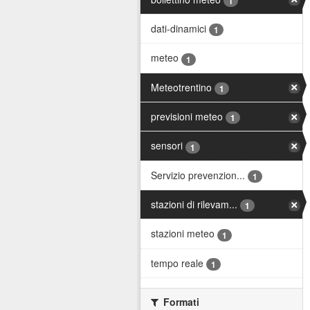
1
dati-dinamici
1
meteo
1
Meteotrentino
1
previsioni meteo
1
sensori
1
Servizio prevenzion...
1
stazioni di rilevam...
1
stazioni meteo
1
tempo reale
1
Formati