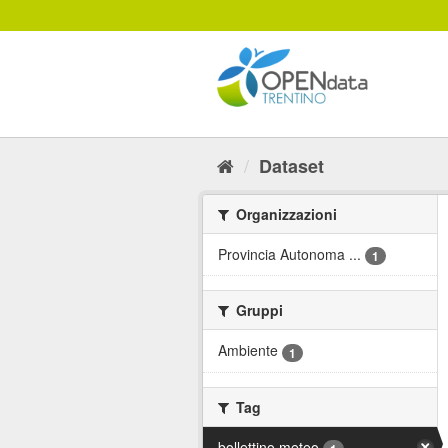
Salta
al
contenuto
Dataset
Organizzazioni
Provincia Autonoma ...
1
Gruppi
Ambiente
1
Tag
bollettino meteo