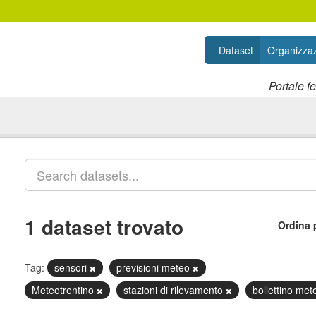
Dataset
Organizzaz
Portale f
1 dataset trovato
Ordina 
Tag:
sensori
previsioni meteo
Meteotrentino
stazioni di rilevamento
bollettino me