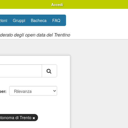
Accedi
ioni
Gruppi
Bacheca
FAQ
ederato degli open data del Trentino
per
utonoma di Trento