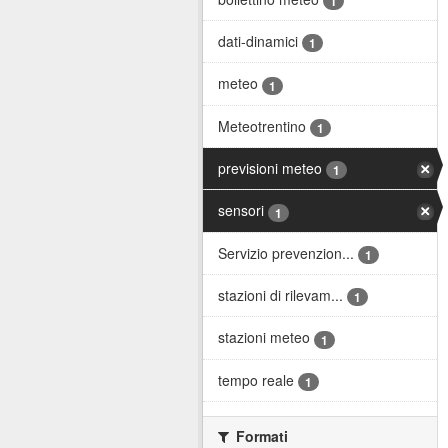
1
dati-dinamici
1
meteo
1
Meteotrentino
1
previsioni meteo
1
sensori
1
Servizio prevenzion...
1
stazioni di rilevam...
1
stazioni meteo
1
tempo reale
1
Formati