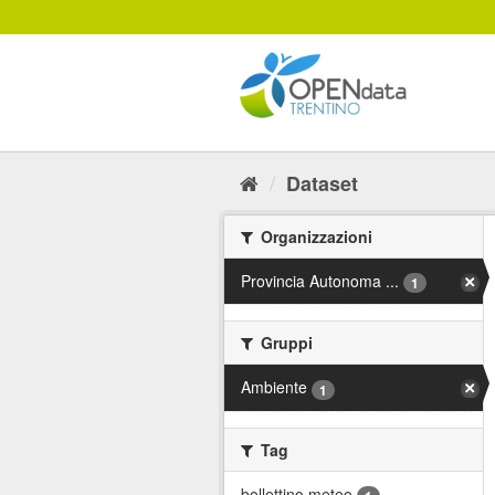
Salta
al
contenuto
Dataset
Organizzazioni
Provincia Autonoma ...
1
Gruppi
Ambiente
1
Tag
bollettino meteo