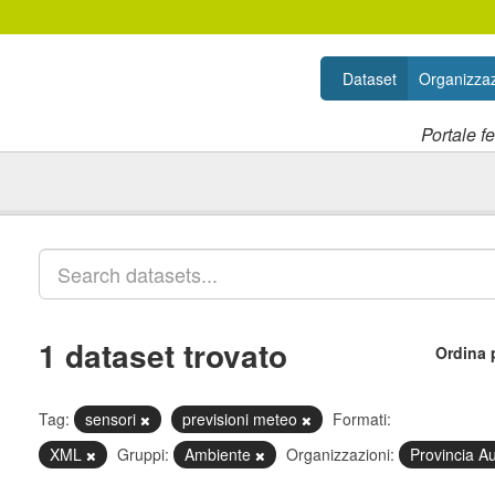
Dataset
Organizzaz
Portale f
1 dataset trovato
Ordina 
Tag:
sensori
previsioni meteo
Formati:
XML
Gruppi:
Ambiente
Organizzazioni:
Provincia A