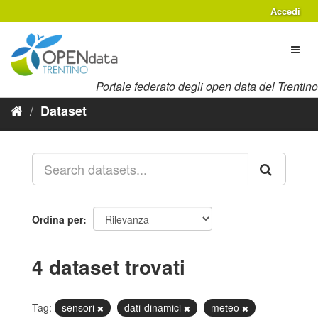
Salta
Accedi
al
contenuto
Toggl
naviga
Portale federato degli open data del Trentino
Dataset
Ordina per
4 dataset trovati
Tag:
sensori
dati-dinamici
meteo