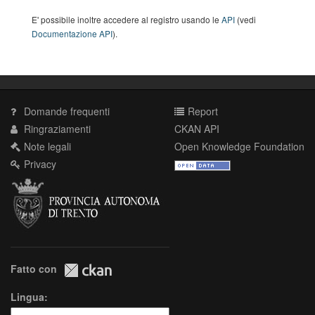
E' possibile inoltre accedere al registro usando le
API
(vedi
Documentazione API
).
Domande frequenti
Report
Ringraziamenti
CKAN API
Note legali
Open Knowledge Foundation
Privacy
Fatto con
Lingua