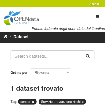
Salta
Accedi
al
contenuto
Toggl
naviga
Portale federato degli open data del Trentino
Dataset
Ordina per
1 dataset trovato
Tag:
sensori
Servizio prevenzione rischi