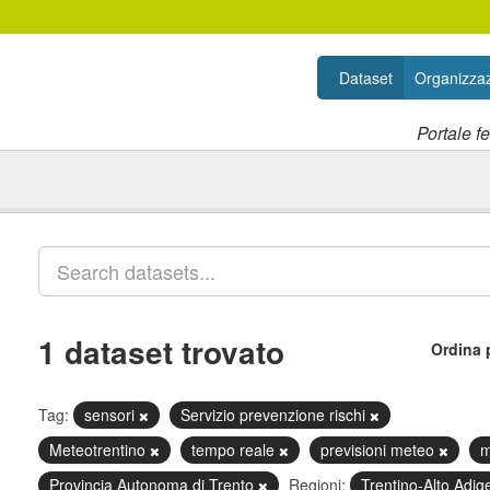
Dataset
Organizzaz
Portale f
1 dataset trovato
Ordina 
Tag:
sensori
Servizio prevenzione rischi
Meteotrentino
tempo reale
previsioni meteo
m
Provincia Autonoma di Trento
Regioni:
Trentino-Alto Adig