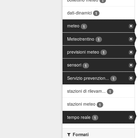
1
dati-dinamici
1
meteo
1
Meteotrentino
1
previsioni meteo
1
sensori
1
Servizio prevenzion...
1
stazioni di rilevam...
1
stazioni meteo
1
tempo reale
1
Formati