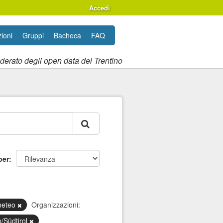
Accedi
ioni
Gruppi
Bacheca
FAQ
ederato degli open data del Trentino
per
eteo
Organizzazioni:
e/Südtirol