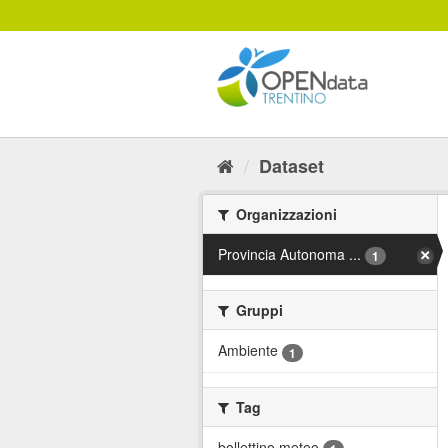
Salta
al
contenuto
Dataset
Organizzazioni
Provincia Autonoma ...
1
Gruppi
Ambiente
1
Tag
bollettino meteo