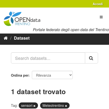
Salta
Accedi
al
contenuto
Toggl
naviga
Portale federato degli open data del Trentino
Dataset
Ordina per
1 dataset trovato
Tag:
sensori
Meteotrentino