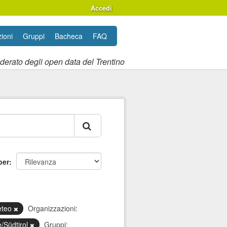
Accedi
ioni
Gruppi
Bacheca
FAQ
ederato degli open data del Trentino
per
eteo
Organizzazioni:
e/Südtirol
Gruppi: