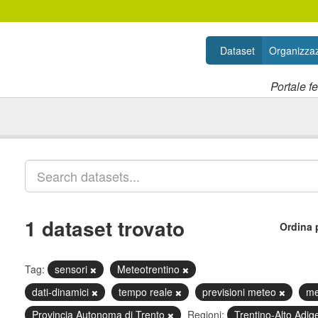
Dataset
Organizzaz
Portale f
1 dataset trovato
Ordina 
Tag:
sensori
Meteotrentino
dati-dinamici
tempo reale
previsioni meteo
m
Provincia Autonoma di Trento
Regioni:
Trentino-Alto Adig