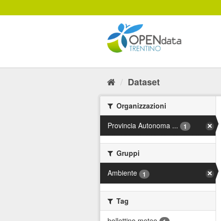
Salta
al
contenuto
Dataset
Organizzazioni
Provincia Autonoma ...
1
Gruppi
Ambiente
1
Tag
bollettino meteo