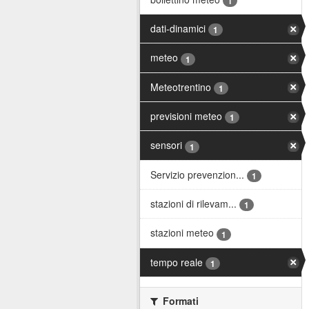
1
dati-dinamici
1
meteo
1
Meteotrentino
1
previsioni meteo
1
sensori
1
Servizio prevenzion...
1
stazioni di rilevam...
1
stazioni meteo
1
tempo reale
1
Formati