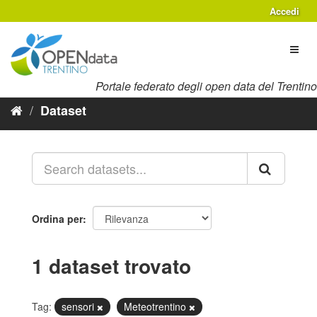
Salta
Accedi
al
contenuto
Toggl
naviga
Portale federato degli open data del Trentino
Dataset
Ordina per
1 dataset trovato
Tag:
sensori
Meteotrentino