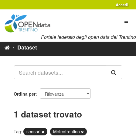
Salta
Accedi
al
contenuto
Toggl
naviga
Portale federato degli open data del Trentino
Dataset
Ordina per
1 dataset trovato
Tag:
sensori
Meteotrentino