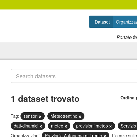
Dataset
Organizzaz
Portale f
1 dataset trovato
Ordina 
Tag:
sensori
Meteotrentino
dati-dinamici
meteo
previsioni meteo
Servizio
Organizzazioni:
Provincia Autonoma di Trento
Licenze sulle