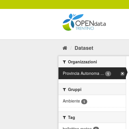
Salta
al
contenuto
Dataset
Organizzazioni
Provincia Autonoma ...
1
Gruppi
Ambiente
1
Tag
bollettino meteo