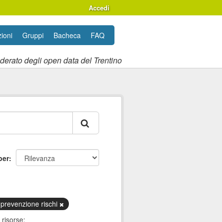
Accedi
ioni
Gruppi
Bacheca
FAQ
ederato degli open data del Trentino
per
 prevenzione rischi
 risorse: