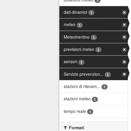
1
dati-dinamici
1
meteo
1
Meteotrentino
1
previsioni meteo
1
sensori
1
Servizio prevenzion...
1
stazioni di rilevam...
1
stazioni meteo
1
tempo reale
1
Formati