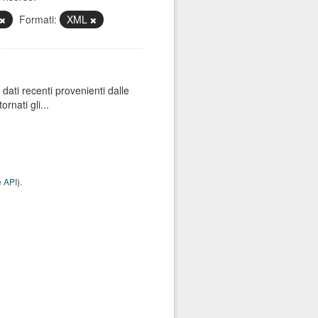
Formati:
XML
dati recenti provenienti dalle
rnati gli...
 API
).