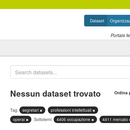
Dataset
Organizzaz
Portale f
Nessun dataset trovato
Ordina 
Tag:
segretari
professioni intellettuali
operai
Sottotemi:
4406 occupazione
4411 mercato 