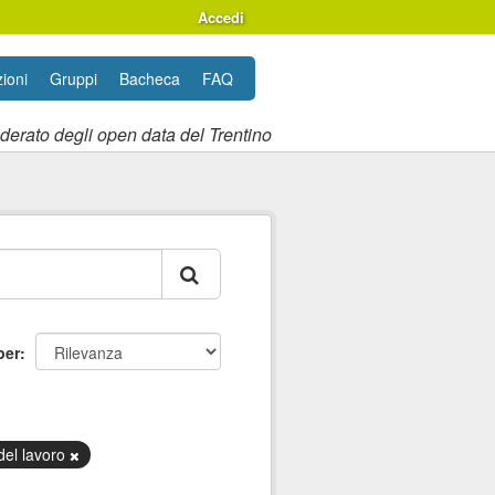
Accedi
ioni
Gruppi
Bacheca
FAQ
ederato degli open data del Trentino
per
del lavoro