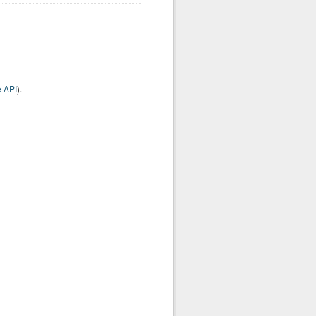
 API
).