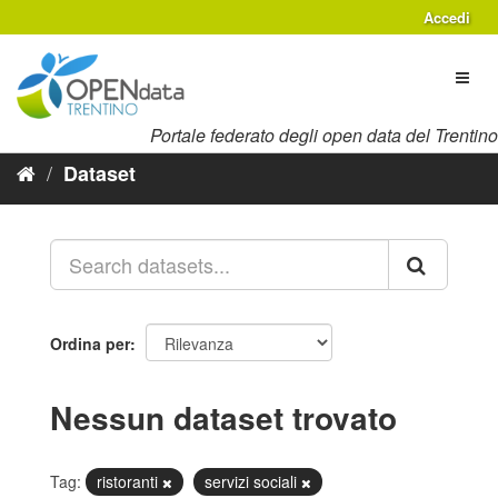
Salta
Accedi
al
contenuto
Toggl
naviga
Portale federato degli open data del Trentino
Dataset
Ordina per
Nessun dataset trovato
Tag:
ristoranti
servizi sociali