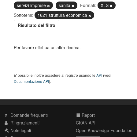
servizi imprese
sanità
Formati:
XLS
Sottotemi:
1621 struttura economica
Risultato del filtro
Per favore effettua un'altra ricerca.
E' possibile inoltre accedere al registro usando le
API
(vedi
Documentazione API
).
Domande frequenti
Report
Ringraziamenti
CKAN API
Note legali
Open Knowledge Foundation