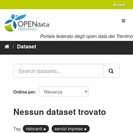
Salta
Accedi
al
contenuto
Toggl
naviga
Portale federato degli open data del Trentino
Dataset
Ordina per
Nessun dataset trovato
Tag:
ristoranti
servizi imprese