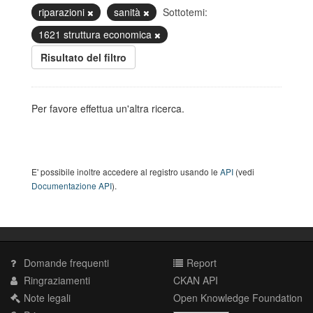
riparazioni
sanità
Sottotemi:
1621 struttura economica
Risultato del filtro
Per favore effettua un'altra ricerca.
E' possibile inoltre accedere al registro usando le
API
(vedi
Documentazione API
).
Domande frequenti
Report
Ringraziamenti
CKAN API
Note legali
Open Knowledge Foundation