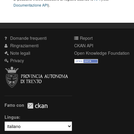
Documentazione API
).
Domande frequenti
Report
Ringraziamenti
CKAN API
Note legali
Open Knowledge Foundation
Privacy
Fatto con
Lingua