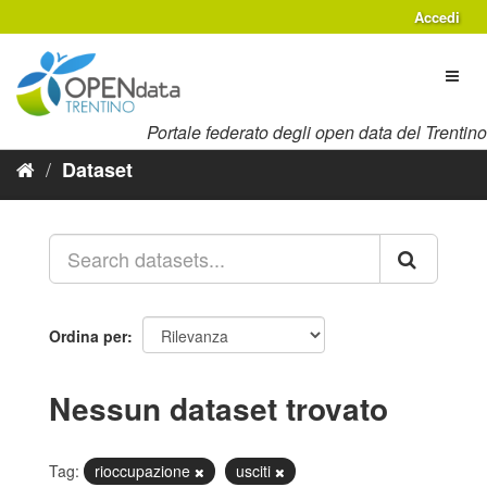
Salta
Accedi
al
contenuto
Toggl
naviga
Portale federato degli open data del Trentino
Dataset
Ordina per
Nessun dataset trovato
Tag:
rioccupazione
usciti