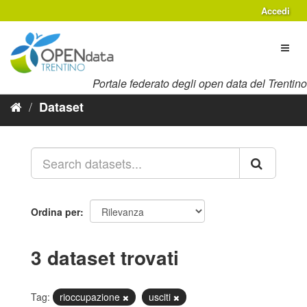
Salta
Accedi
al
contenuto
Toggl
naviga
Portale federato degli open data del Trentino
Dataset
Ordina per
3 dataset trovati
Tag:
rioccupazione
usciti