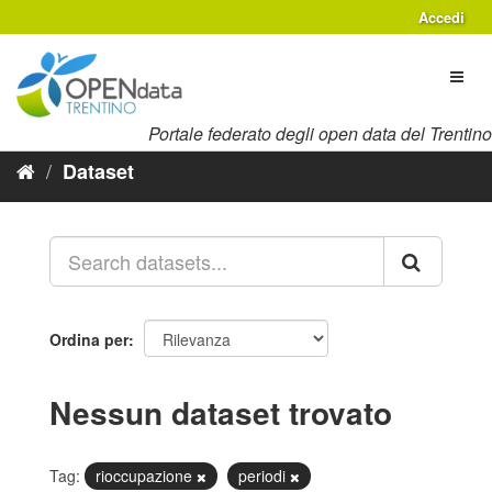
Salta
Accedi
al
contenuto
Toggl
naviga
Portale federato degli open data del Trentino
Dataset
Ordina per
Nessun dataset trovato
Tag:
rioccupazione
periodi