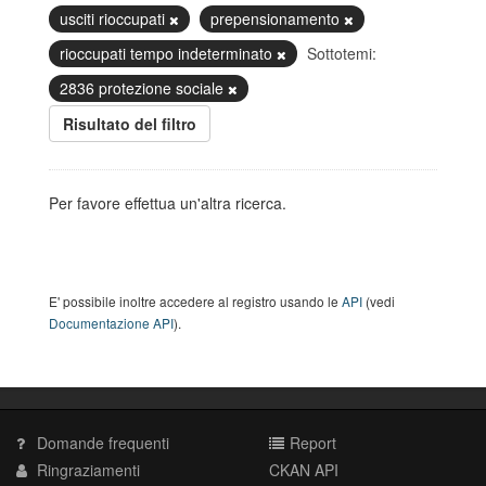
usciti rioccupati
prepensionamento
rioccupati tempo indeterminato
Sottotemi:
2836 protezione sociale
Risultato del filtro
Per favore effettua un'altra ricerca.
E' possibile inoltre accedere al registro usando le
API
(vedi
Documentazione API
).
Domande frequenti
Report
Ringraziamenti
CKAN API