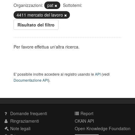
Organizzazioni:
pat
Sottotemi:
4411 mercato del lavoro
Risultato del filtro
Per favore effettua un'altra ricerca.
E' possibile inoltre accedere al registro usando le
API
(vedi
Documentazione API
).
Domande frequenti
Report
Ringraziamenti
CKAN API
Note legali
Open Knowledge Foundation