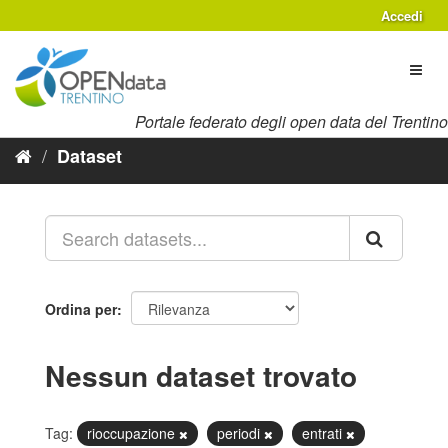
Salta
Accedi
al
contenuto
Toggl
naviga
Portale federato degli open data del Trentino
Dataset
Ordina per
Nessun dataset trovato
Tag:
rioccupazione
periodi
entrati