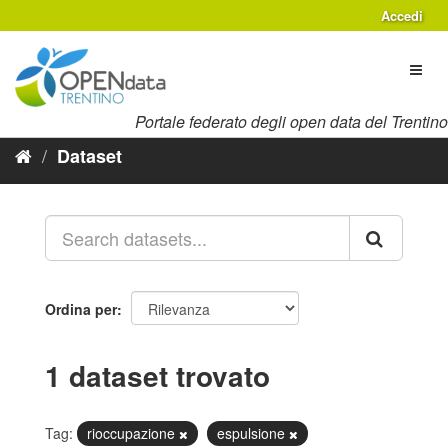
Salta
Accedi
al
contenuto
Toggl
naviga
Portale federato degli open data del Trentino
Dataset
Ordina per
1 dataset trovato
Tag:
rioccupazione
espulsione