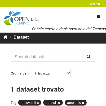
Salta
Accedi
al
contenuto
Toggl
naviga
Portale federato degli open data del Trentino
Dataset
Ordina per
1 dataset trovato
Tag:
rinnovabili
pannelli
ambiente