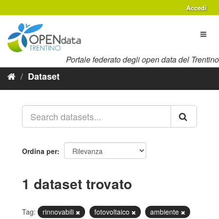
Salta
Accedi
al
contenuto
Toggl
naviga
Portale federato degli open data del Trentino
Dataset
Ordina per
1 dataset trovato
Tag:
rinnovabili
fotovoltaico
ambiente