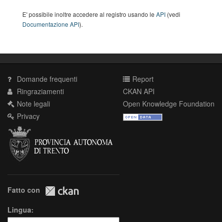
E' possibile inoltre accedere al registro usando le
API
(vedi
Documentazione API
).
Domande frequenti
Report
Ringraziamenti
CKAN API
Note legali
Open Knowledge Foundation
Privacy
Fatto con
Lingua