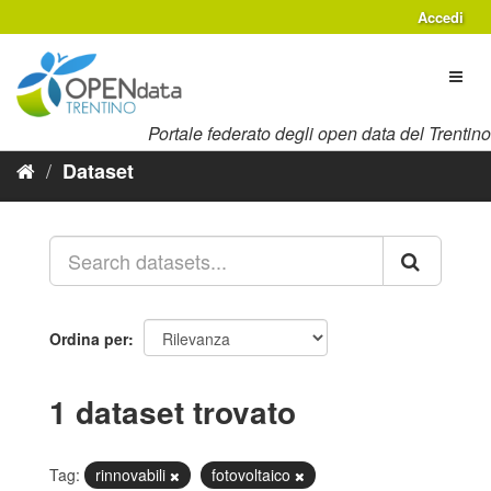
Salta
Accedi
al
contenuto
Toggl
naviga
Portale federato degli open data del Trentino
Dataset
Ordina per
1 dataset trovato
Tag:
rinnovabili
fotovoltaico