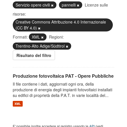
Servizio opere civili
pannelli
Licenze sulle
risorse:
Creative Commons Attribuzione 4.0 Internazionale
(CC BY 4.0)
Formati:
XML
Regioni:
Trentino-Alto Adige/Südtirol
Risultato del filtro
Produzione fotovoltaica PAT - Opere Pubbliche
Il file contiene i dati, aggiornati ogni ora, della
produzione di energia degli impianti fotovoltaici installati
su edifici di proprietà della P.A.T. in varie località del...
XML
E' possibile inoltre accedere al registro usando le
API
(vedi