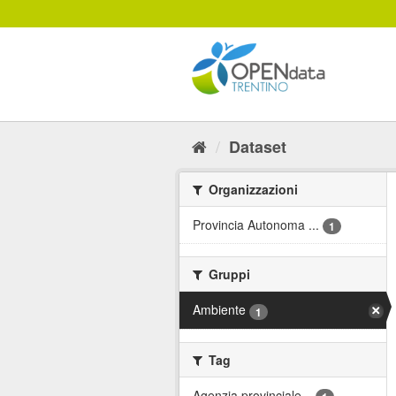
Salta
al
contenuto
Dataset
Organizzazioni
Provincia Autonoma ...
1
Gruppi
Ambiente
1
Tag
Agenzia provinciale...