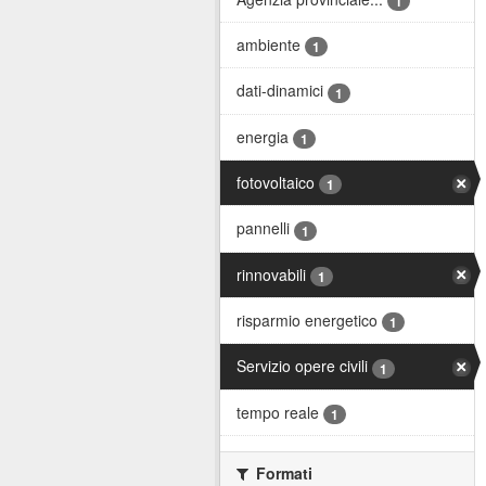
1
ambiente
1
dati-dinamici
1
energia
1
fotovoltaico
1
pannelli
1
rinnovabili
1
risparmio energetico
1
Servizio opere civili
1
tempo reale
1
Formati