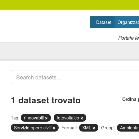
Dataset
Organizzaz
Portale f
1 dataset trovato
Ordina 
Tag:
rinnovabili
fotovoltaico
Servizio opere civili
Formati:
XML
Gruppi:
Ambient