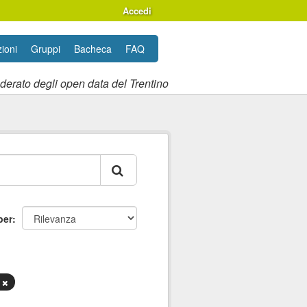
Accedi
ioni
Gruppi
Bacheca
FAQ
ederato degli open data del Trentino
per
e