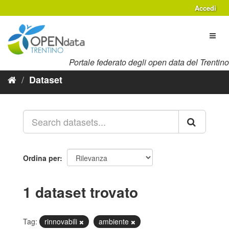
Salta
Accedi
al
contenuto
Toggl
naviga
Portale federato degli open data del Trentino
Dataset
Ordina per
1 dataset trovato
Tag:
rinnovabili
ambiente