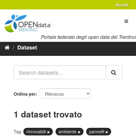
Salta
Accedi
al
contenuto
Toggl
naviga
Portale federato degli open data del Trentino
Dataset
Ordina per
1 dataset trovato
Tag:
rinnovabili
ambiente
pannelli