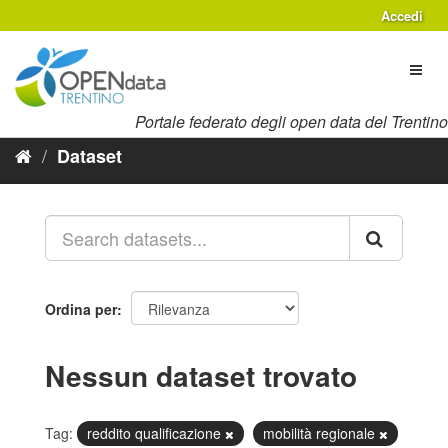
Salta
Accedi
al
contenuto
Toggl
naviga
Portale federato degli open data del Trentino
Dataset
Ordina per
Nessun dataset trovato
Tag:
reddito qualificazione
mobilità regionale