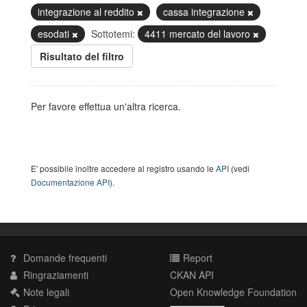
integrazione al reddito
cassa integrazione
esodati
Sottotemi:
4411 mercato del lavoro
Risultato del filtro
Per favore effettua un'altra ricerca.
E' possibile inoltre accedere al registro usando le
API
(vedi
Documentazione API
).
Domande frequenti
Report
Ringraziamenti
CKAN API
Note legali
Open Knowledge Foundation