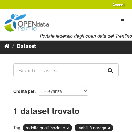
Salta
Accedi
al
contenuto
Toggl
naviga
Portale federato degli open data del Trentino
Dataset
Ordina per
1 dataset trovato
Tag:
reddito qualificazione
mobilità deroga