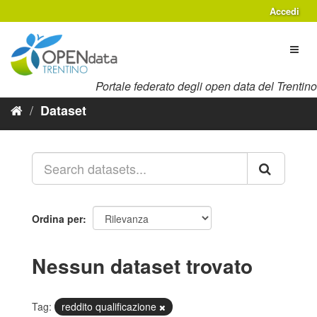
Salta
Accedi
al
contenuto
Toggl
naviga
Portale federato degli open data del Trentino
Dataset
Ordina per
Nessun dataset trovato
Tag:
reddito qualificazione