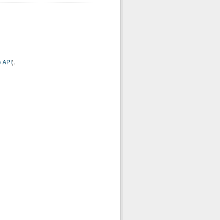
 API
).