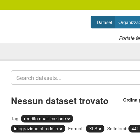
Dataset
Organizzaz
Portale f
Nessun dataset trovato
Ordina 
Tag:
reddito qualificazione
integrazione al reddito
Formati:
XLS
Sottotemi:
4411