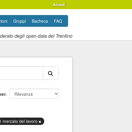
Accedi
ioni
Gruppi
Bacheca
FAQ
ederato degli open data del Trentino
per
 mercato del lavoro