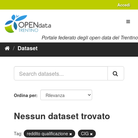
Salta
Accedi
al
contenuto
Toggl
naviga
Portale federato degli open data del Trentino
Dataset
Ordina per
Nessun dataset trovato
Tag:
reddito qualificazione
CIG