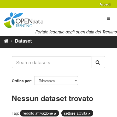
Salta
Accedi
al
contenuto
Toggl
naviga
Portale federato degli open data del Trentino
Dataset
Ordina per
Nessun dataset trovato
Tag:
reddito attivazione
settore attività