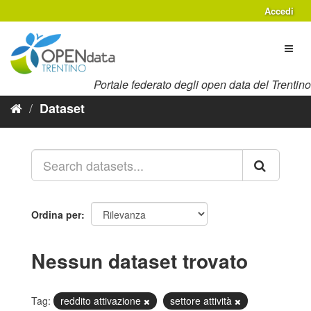
Salta
Accedi
al
contenuto
Toggl
naviga
Portale federato degli open data del Trentino
Dataset
Ordina per
Nessun dataset trovato
Tag:
reddito attivazione
settore attività