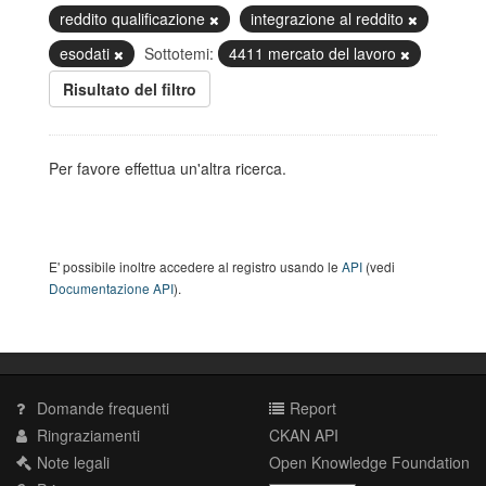
reddito qualificazione
integrazione al reddito
esodati
Sottotemi:
4411 mercato del lavoro
Risultato del filtro
Per favore effettua un'altra ricerca.
E' possibile inoltre accedere al registro usando le
API
(vedi
Documentazione API
).
Domande frequenti
Report
Ringraziamenti
CKAN API
Note legali
Open Knowledge Foundation