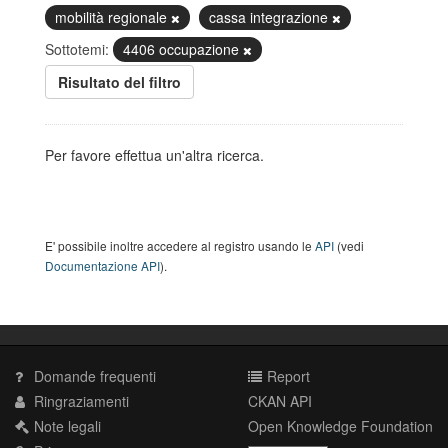
mobilità regionale
cassa integrazione
Sottotemi:
4406 occupazione
Risultato del filtro
Per favore effettua un'altra ricerca.
E' possibile inoltre accedere al registro usando le
API
(vedi
Documentazione API
).
Domande frequenti
Report
Ringraziamenti
CKAN API
Note legali
Open Knowledge Foundation