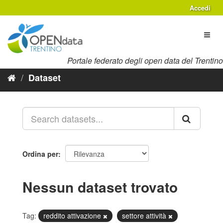
Salta
Accedi
al
contenuto
Toggl
naviga
Portale federato degli open data del Trentino
Dataset
Ordina per
Nessun dataset trovato
Tag:
reddito attivazione
settore attività