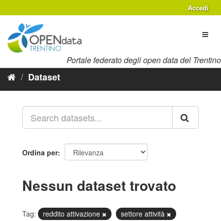
Salta
Accedi
al
contenuto
Toggl
naviga
Portale federato degli open data del Trentino
Dataset
Ordina per
Nessun dataset trovato
Tag:
reddito attivazione
settore attività