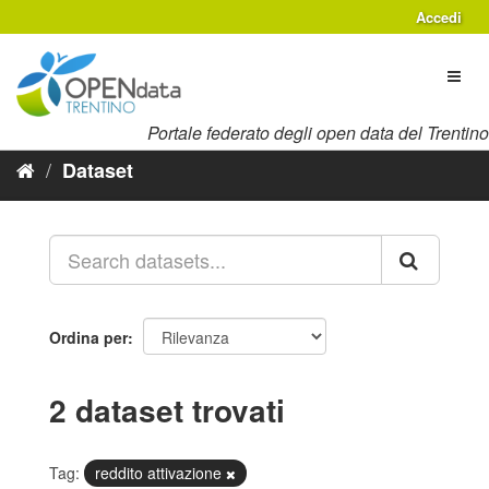
Salta
Accedi
al
contenuto
Toggl
naviga
Portale federato degli open data del Trentino
Dataset
Ordina per
2 dataset trovati
Tag:
reddito attivazione