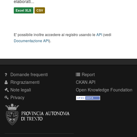
elaborati...
Excel XLS
CSV
E' possibile inoltre accedere al registro usando le
API
(vedi
Documentazione API
).
Domande frequenti
Report
Ringraziamenti
CKAN API
Note legali
Open Knowledge Foundation
Privacy