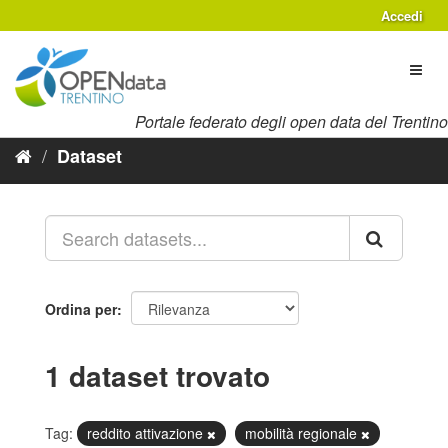
Salta
Accedi
al
contenuto
Toggl
naviga
Portale federato degli open data del Trentino
Dataset
Ordina per
1 dataset trovato
Tag:
reddito attivazione
mobilità regionale