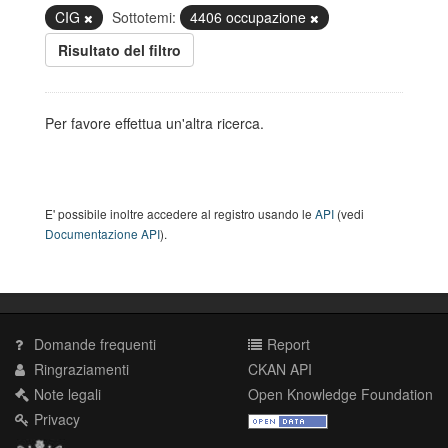
CIG
Sottotemi:
4406 occupazione
Risultato del filtro
Per favore effettua un'altra ricerca.
E' possibile inoltre accedere al registro usando le
API
(vedi
Documentazione API
).
Domande frequenti
Report
Ringraziamenti
CKAN API
Note legali
Open Knowledge Foundation
Privacy