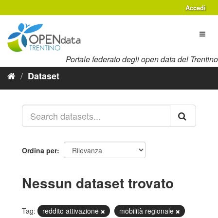
Salta
Accedi
al
contenuto
Toggl
naviga
Portale federato degli open data del Trentino
Dataset
Ordina per
Nessun dataset trovato
Tag:
reddito attivazione
mobilità regionale