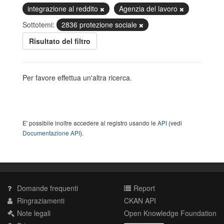
integrazione al reddito
Agenzia del lavoro
Sottotemi:
2836 protezione sociale
Risultato del filtro
Per favore effettua un'altra ricerca.
E' possibile inoltre accedere al registro usando le
API
(vedi
Documentazione API
).
Domande frequenti
Report
Ringraziamenti
CKAN API
Note legali
Open Knowledge Foundation