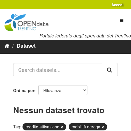
Salta
Accedi
al
contenuto
Toggl
naviga
Portale federato degli open data del Trentino
Dataset
Ordina per
Nessun dataset trovato
Tag:
reddito attivazione
mobilità deroga