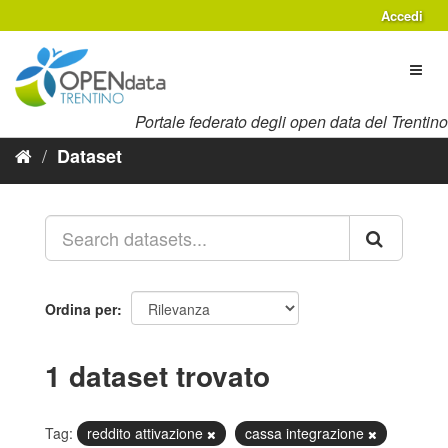
Salta
Accedi
al
contenuto
Toggl
naviga
Portale federato degli open data del Trentino
Dataset
Ordina per
1 dataset trovato
Tag:
reddito attivazione
cassa integrazione