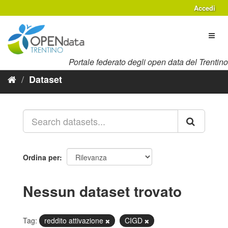
Salta
Accedi
al
contenuto
Toggl
naviga
Portale federato degli open data del Trentino
Dataset
Ordina per
Nessun dataset trovato
Tag:
reddito attivazione
CIGD