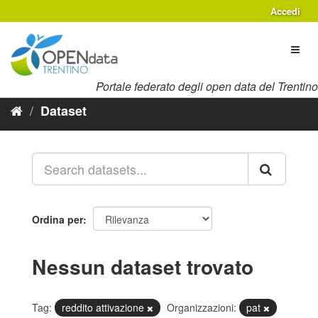
Salta
Accedi
al
contenuto
Toggl
naviga
Portale federato degli open data del Trentino
Dataset
Ordina per
Nessun dataset trovato
Tag:
reddito attivazione
Organizzazioni:
pat