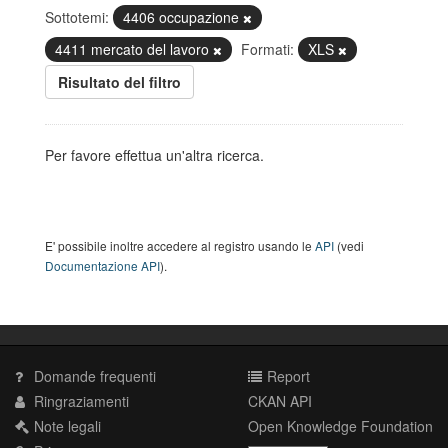
Sottotemi:
4406 occupazione
4411 mercato del lavoro
Formati:
XLS
Risultato del filtro
Per favore effettua un'altra ricerca.
E' possibile inoltre accedere al registro usando le
API
(vedi
Documentazione API
).
Domande frequenti
Report
Ringraziamenti
CKAN API
Note legali
Open Knowledge Foundation