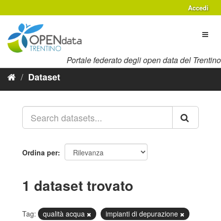
Salta
Accedi
al
contenuto
Toggl
naviga
Portale federato degli open data del Trentino
Dataset
Ordina per
1 dataset trovato
Tag:
qualità acqua
impianti di depurazione