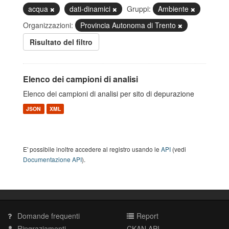
acqua
dati-dinamici
Gruppi:
Ambiente
Organizzazioni:
Provincia Autonoma di Trento
Risultato del filtro
Elenco dei campioni di analisi
Elenco dei campioni di analisi per sito di depurazione
JSON
XML
E' possibile inoltre accedere al registro usando le
API
(vedi
Documentazione API
).
Domande frequenti
Report
Ringraziamenti
CKAN API