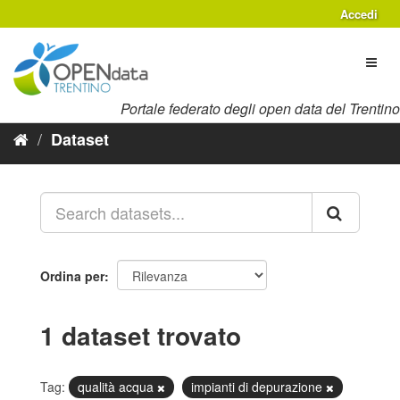
Salta
Accedi
al
contenuto
Toggl
naviga
Portale federato degli open data del Trentino
Dataset
Ordina per
1 dataset trovato
Tag:
qualità acqua
impianti di depurazione