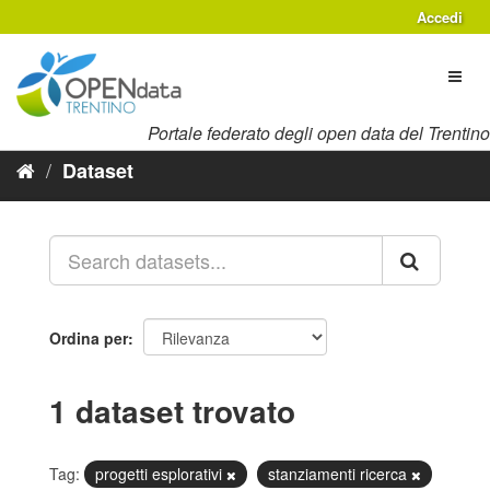
Salta
Accedi
al
contenuto
Toggl
naviga
Portale federato degli open data del Trentino
Dataset
Ordina per
1 dataset trovato
Tag:
progetti esplorativi
stanziamenti ricerca